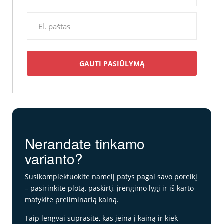
Nerandate tinkamo
varianto?
Susikomplektuokite namelį patys pagal savo poreikį
– pasirinkite plotą, paskirtį, įrengimo lygį ir iš karto
matykite preliminarią kainą.
Taip lengvai suprasite, kas įeina į kainą ir kiek