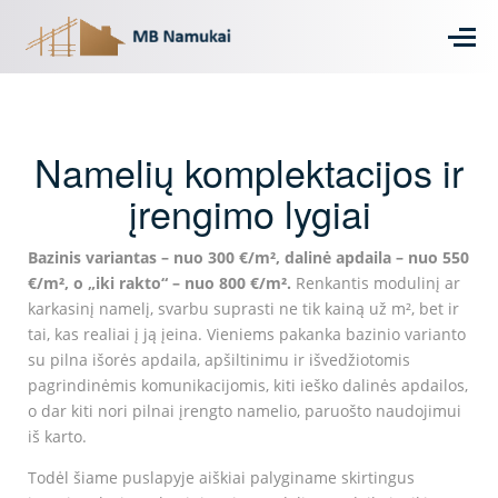
Namelių komplektacijos ir
įrengimo lygiai
Bazinis variantas – nuo 300 €/m², dalinė apdaila – nuo 550
€/m², o „iki rakto“ – nuo 800 €/m².
Renkantis modulinį ar
karkasinį namelį, svarbu suprasti ne tik kainą už m², bet ir
tai, kas realiai į ją įeina. Vieniems pakanka bazinio varianto
su pilna išorės apdaila, apšiltinimu ir išvedžiotomis
pagrindinėmis komunikacijomis, kiti ieško dalinės apdailos,
o dar kiti nori pilnai įrengto namelio, paruošto naudojimui
iš karto.
Todėl šiame puslapyje aiškiai palyginame skirtingus