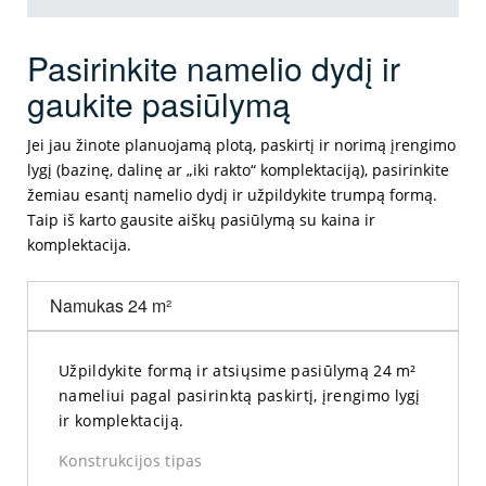
Pasirinkite namelio dydį ir
gaukite pasiūlymą
Jei jau žinote planuojamą plotą, paskirtį ir norimą įrengimo
lygį (bazinę, dalinę ar „iki rakto“ komplektaciją), pasirinkite
žemiau esantį namelio dydį ir užpildykite trumpą formą.
Taip iš karto gausite aiškų pasiūlymą su kaina ir
komplektacija.
Namukas 24 m²
Užpildykite formą ir atsiųsime pasiūlymą 24 m²
nameliui pagal pasirinktą paskirtį, įrengimo lygį
ir komplektaciją.
Konstrukcijos tipas