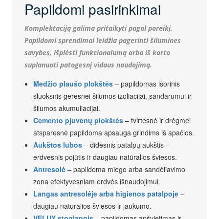
Papildomi pasirinkimai
Komplektaciją galima pritaikyti pagal poreikį.
Papildomi sprendimai leidžia pagerinti šilumines
savybes, išplėsti funkcionalumą arba iš karto
suplanuoti patogesnį vidaus naudojimą.
Medžio plaušo plokštės
– papildomas išorinis
sluoksnis geresnei šilumos izoliacijai, sandarumui ir
šilumos akumuliacijai.
Cemento pjuvenų plokštės
– tvirtesnė ir drėgmei
atsparesnė papildoma apsauga grindims iš apačios.
Aukštos lubos
– didesnis patalpų aukštis –
erdvesnis pojūtis ir daugiau natūralios šviesos.
Antresolė
– papildoma miego arba sandėliavimo
zona efektyvesniam erdvės išnaudojimui.
Langas antresolėje arba higienos patalpoje
–
daugiau natūralios šviesos ir jaukumo.
VELUX stoglangis
– papildomas apšvietimas ir