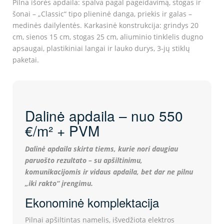
Pilna išorės apdaila: spalva pagal pageidavimą, stogas ir
šonai – „Classic“ tipo plieninė danga, priekis ir galas –
medinės dailylentės. Karkasinė konstrukcija: grindys 20
cm, sienos 15 cm, stogas 25 cm, aliuminio tinklelis dugno
apsaugai, plastikiniai langai ir lauko durys, 3-jų stiklų
paketai.
Dalinė apdaila – nuo 550
€/m² + PVM
Dalinė apdaila skirta tiems, kurie nori daugiau
paruošto rezultato – su apšiltinimu,
komunikacijomis ir vidaus apdaila, bet dar ne pilnu
„iki rakto“ įrengimu.
Ekonominė komplektacija
Pilnai apšiltintas namelis, išvedžiota elektros