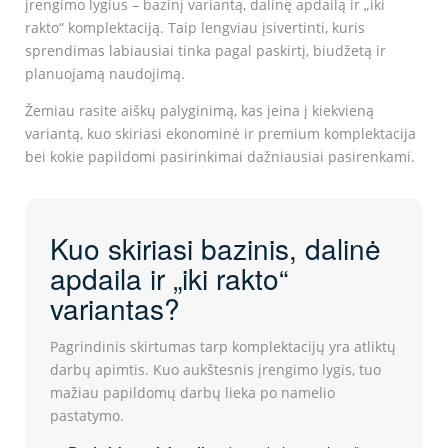
įrengimo lygius – bazinį variantą, dalinę apdailą ir „iki
rakto“ komplektaciją. Taip lengviau įsivertinti, kuris
sprendimas labiausiai tinka pagal paskirtį, biudžetą ir
planuojamą naudojimą.
Žemiau rasite aiškų palyginimą, kas įeina į kiekvieną
variantą, kuo skiriasi ekonominė ir premium komplektacija
bei kokie papildomi pasirinkimai dažniausiai pasirenkami.
Kuo skiriasi bazinis, dalinė
apdaila ir „iki rakto“
variantas?
Pagrindinis skirtumas tarp komplektacijų yra atliktų
darbų apimtis. Kuo aukštesnis įrengimo lygis, tuo
mažiau papildomų darbų lieka po namelio
pastatymo.