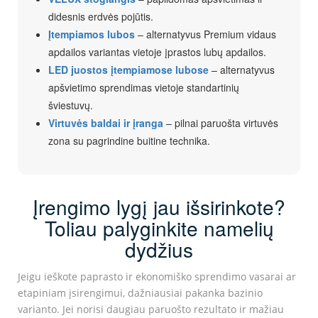
didesnis erdvės pojūtis.
Įtempiamos lubos
– alternatyvus Premium vidaus
apdailos variantas vietoje įprastos lubų apdailos.
LED juostos įtempiamose lubose
– alternatyvus
apšvietimo sprendimas vietoje standartinių
šviestuvų.
Virtuvės baldai ir įranga
– pilnai paruošta virtuvės
zona su pagrindine buitine technika.
Įrengimo lygį jau išsirinkote?
Toliau palyginkite namelių
dydžius
Jeigu ieškote paprasto ir ekonomiško sprendimo vasarai ar
etapiniam įsirengimui, dažniausiai pakanka bazinio
varianto. Jei norisi daugiau paruošto rezultato ir mažiau