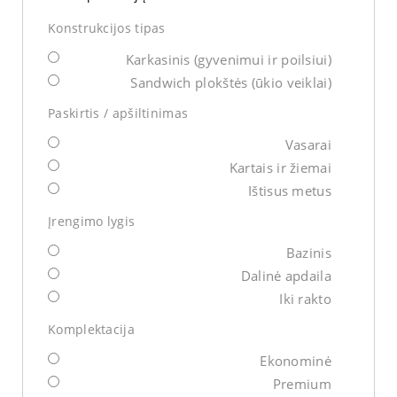
Konstrukcijos tipas
Karkasinis (gyvenimui ir poilsiui)
Sandwich plokštės (ūkio veiklai)
Paskirtis / apšiltinimas
Vasarai
Kartais ir žiemai
Ištisus metus
Įrengimo lygis
Bazinis
Dalinė apdaila
Iki rakto
Komplektacija
Ekonominė
Premium