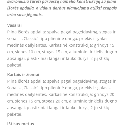
svarbiausia turėti paruoštą namelio konstrukciją su pilna
išorės apdaila, o vidaus darbus planuojama atlikti etapais
arba savo jėgomis.
Vasarai
Pilna išorės apdaila: spalva pagal pageidavimą, stogas ir
šonai – „Classic“ tipo plieninė danga, priekis ir galas –
medinės dailylentės. Karkasinė konstrukcija: grindys 15
cm, sienos 10 cm, stogas 15 cm, aliuminio tinklelis dugno
apsaugai, plastikiniai langai ir lauko durys, 2-jų stiklų
paketai.
Kartais ir žiemai
Pilna išorės apdaila: spalva pagal pageidavimą, stogas ir
šonai – „Classic“ tipo plieninė danga, priekis ir galas –
medinės dailylentės. Karkasinė konstrukcija: grindys 20
cm, sienos 15 cm, stogas 20 cm, aliuminio tinklelis dugno
apsaugai, plastikiniai langai ir lauko durys, 2-jų stiklų
paketai.
Ištisus metus