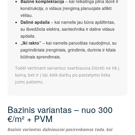
Bazinė komplektacija
– kai reikalinga pilna išorė ir
konstrukcija, o vidaus įrengimą planuojate atlikti
vėliau.
Dalinė apdaila
– kai namelis jau būna apšiltintas,
su išvedžiota elektra, santechnika ir daline vidaus
apdaila.
„Iki rakto“
– kai namelis paruoštas naudojimui, su
pagrindiniais įrenginiais, grindimis, durimis ir kitais
būtinais sprendimais.
Todėl vertinant variantus svarbiausia žiūrėti ne tik į
kainą, bet ir į tai, kiek darbų po pastatymo lieka
jums patiems.
Bazinis variantas – nuo 300
€/m² + PVM
Bazinis variantas dažniausiai pasirenkamas tada, kai