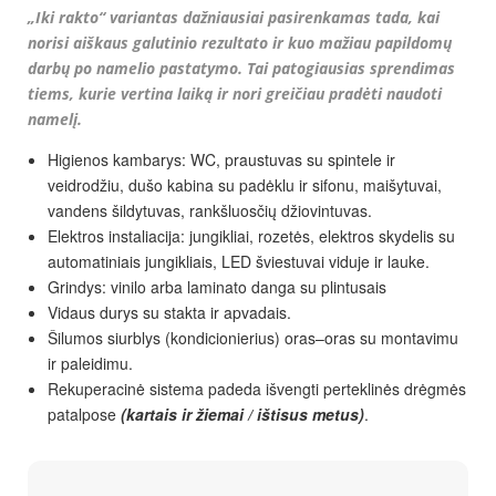
„Iki rakto“ variantas dažniausiai pasirenkamas tada, kai
norisi aiškaus galutinio rezultato ir kuo mažiau papildomų
darbų po namelio pastatymo. Tai patogiausias sprendimas
tiems, kurie vertina laiką ir nori greičiau pradėti naudoti
namelį.
Higienos kambarys: WC, praustuvas su spintele ir
veidrodžiu, dušo kabina su padėklu ir sifonu, maišytuvai,
vandens šildytuvas, rankšluosčių džiovintuvas.
Elektros instaliacija: jungikliai, rozetės, elektros skydelis su
automatiniais jungikliais, LED šviestuvai viduje ir lauke.
Grindys: vinilo arba laminato danga su plintusais
Vidaus durys su stakta ir apvadais.
Šilumos siurblys (kondicionierius) oras–oras su montavimu
ir paleidimu.
Rekuperacinė sistema padeda išvengti perteklinės drėgmės
patalpose
(kartais ir žiemai / ištisus metus)
.