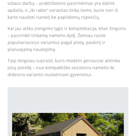
vidaus darbų – praktiškesnis pasirinkimas yra dalinė
apdaila, o „iki rakto“ variantas tinka tiems, kurie nori iš
karto naudoti namelį be papildomų rūpesčių.
Kai jau aišku įrengimo lygis ir komplektacija, kitas žingsnis
– pasirinkti tinkamą namelio dydį. Žemiau rasite
populiariausius variantus pagal plotą, paskirtį ir
planuojamą naudojimą.
Taip lengviau suprasti, kuris modelis geriausiai atitinka
jūsų poreikį – nuo kompaktiško sezoninio namelio iki
didesnio varianto nuolatiniam gyvenimui.