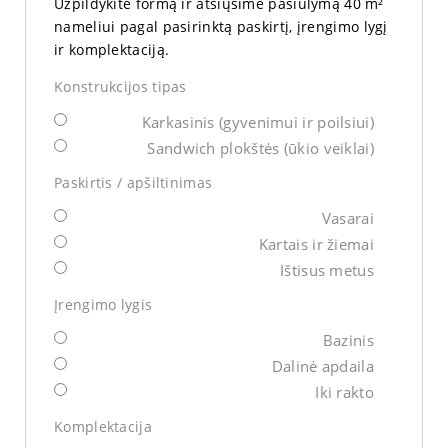
Užpildykite formą ir atsiųsime pasiūlymą 40 m²
nameliui pagal pasirinktą paskirtį, įrengimo lygį
ir komplektaciją.
Konstrukcijos tipas
Karkasinis (gyvenimui ir poilsiui)
Sandwich plokštės (ūkio veiklai)
Paskirtis / apšiltinimas
Vasarai
Kartais ir žiemai
Ištisus metus
Įrengimo lygis
Bazinis
Dalinė apdaila
Iki rakto
Komplektacija