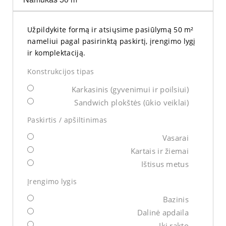
Užpildykite formą ir atsiųsime pasiūlymą 50 m²
nameliui pagal pasirinktą paskirtį, įrengimo lygį
ir komplektaciją.
Konstrukcijos tipas
Karkasinis (gyvenimui ir poilsiui)
Sandwich plokštės (ūkio veiklai)
Paskirtis / apšiltinimas
Vasarai
Kartais ir žiemai
Ištisus metus
Įrengimo lygis
Bazinis
Dalinė apdaila
Iki rakto